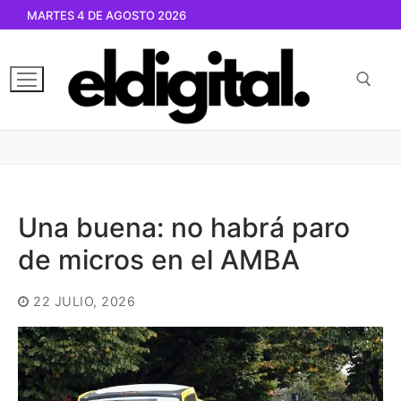
Ir
MARTES 4 DE AGOSTO 2026
al
contenido
Buscar por:
Una buena: no habrá paro
de micros en el AMBA
22 JULIO, 2026