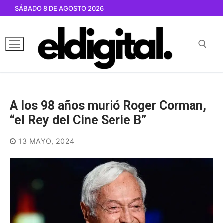
Ir
SÁBADO 8 DE AGOSTO 2026
al
contenido
Buscar por:
A los 98 años murió Roger Corman,
“el Rey del Cine Serie B”
13 MAYO, 2024