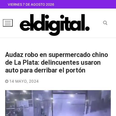
Ir
VIERNES 7 DE AGOSTO 2026
al
contenido
Buscar por:
Audaz robo en supermercado chino
de La Plata: delincuentes usaron
auto para derribar el portón
14 MAYO, 2024