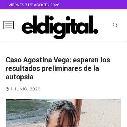
Ir
VIERNES 7 DE AGOSTO 2026
al
contenido
Buscar por:
Caso Agostina Vega: esperan los
resultados preliminares de la
autopsia
1 JUNIO, 2026