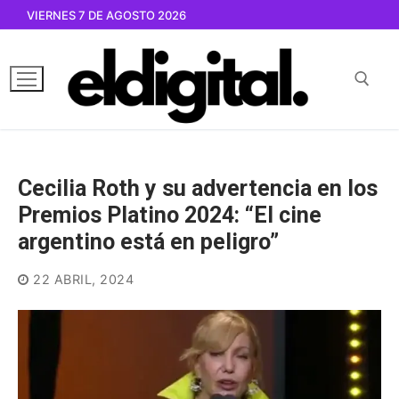
Ir
VIERNES 7 DE AGOSTO 2026
al
contenido
Buscar por:
Cecilia Roth y su advertencia en los
Premios Platino 2024: “El cine
argentino está en peligro”
22 ABRIL, 2024