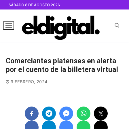
Ir
SÁBADO 8 DE AGOSTO 2026
al
contenido
Buscar por:
Comerciantes platenses en alerta
por el cuento de la billetera virtual
9 FEBRERO, 2024