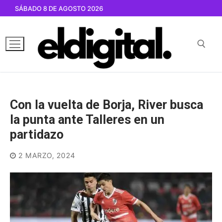
Ir
SÁBADO 8 DE AGOSTO 2026
al
contenido
Buscar por:
Con la vuelta de Borja, River busca
la punta ante Talleres en un
partidazo
2 MARZO, 2024