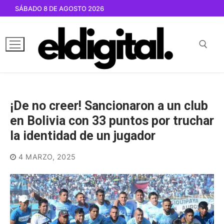
Ir
SÁBADO 8 DE AGOSTO 2026
al
contenido
Buscar por:
¡De no creer! Sancionaron a un club
en Bolivia con 33 puntos por truchar
la identidad de un jugador
4 MARZO, 2025