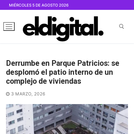
Ir
MIÉRCOLES 5 DE AGOSTO 2026
al
contenido
Buscar por:
Derrumbe en Parque Patricios: se
desplomó el patio interno de un
complejo de viviendas
3 MARZO, 2026