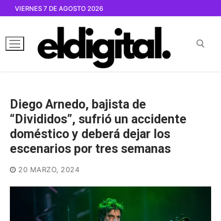
Ir
VIERNES 7 DE AGOSTO 2026
al
contenido
Buscar por:
Diego Arnedo, bajista de
“Divididos”, sufrió un accidente
doméstico y deberá dejar los
escenarios por tres semanas
20 MARZO, 2024