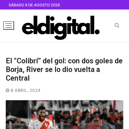
Ir
SÁBADO 8 DE AGOSTO 2026
al
contenido
Buscar por:
El “Colibrí” del gol: con dos goles de
Borja, River se lo dio vuelta a
Central
8 ABRIL, 2024