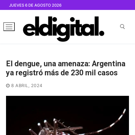
Ir
JUEVES 6 DE AGOSTO 2026
al
contenido
Buscar por:
El dengue, una amenaza: Argentina
ya registró más de 230 mil casos
8 ABRIL, 2024