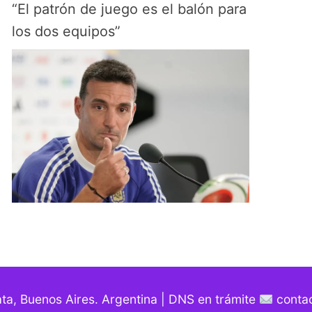
“El patrón de juego es el balón para
los dos equipos”
ata, Buenos Aires. Argentina | DNS en trámite
contac