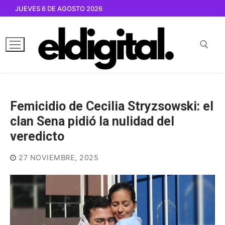
Ir
JUEVES 6 DE AGOSTO 2026
al
contenido
Buscar por:
Femicidio de Cecilia Stryzsowski: el
clan Sena pidió la nulidad del
veredicto
27 NOVIEMBRE, 2025