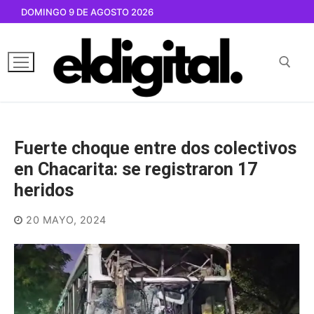
Ir
DOMINGO 9 DE AGOSTO 2026
al
contenido
Buscar por:
Fuerte choque entre dos colectivos
en Chacarita: se registraron 17
heridos
20 MAYO, 2024