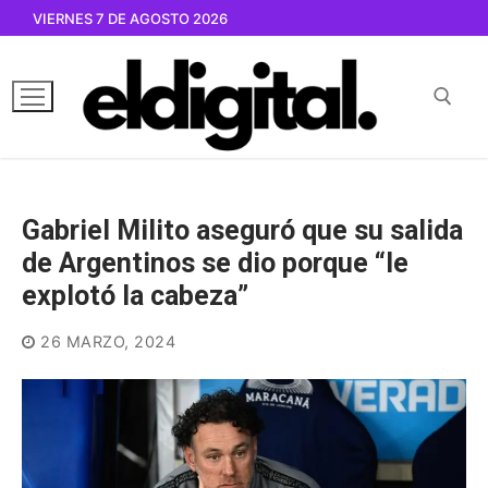
Ir
VIERNES 7 DE AGOSTO 2026
al
contenido
Buscar por:
Gabriel Milito aseguró que su salida
de Argentinos se dio porque “le
explotó la cabeza”
26 MARZO, 2024