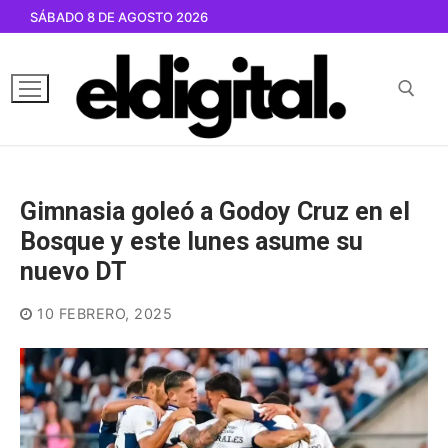
Ir
SÁBADO 8 DE AGOSTO 2026
al
contenido
Buscar por:
Gimnasia goleó a Godoy Cruz en el
Bosque y este lunes asume su
nuevo DT
10 FEBRERO, 2025