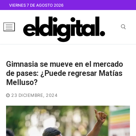
Ir
VIERNES 7 DE AGOSTO 2026
al
contenido
Buscar por:
Gimnasia se mueve en el mercado
de pases: ¿Puede regresar Matías
Melluso?
23 DICIEMBRE, 2024