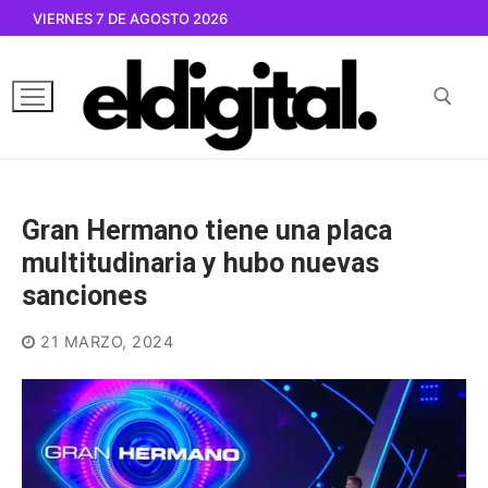
Ir
VIERNES 7 DE AGOSTO 2026
al
contenido
Buscar por:
Gran Hermano tiene una placa
multitudinaria y hubo nuevas
sanciones
21 MARZO, 2024