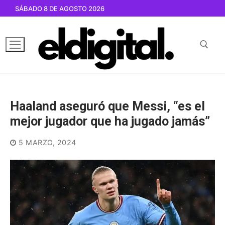
Ir
SÁBADO 8 DE AGOSTO 2026
al
contenido
Buscar por:
Haaland aseguró que Messi, “es el
mejor jugador que ha jugado jamás”
5 MARZO, 2024