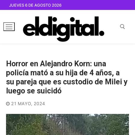
Ir
JUEVES 6 DE AGOSTO 2026
al
contenido
Buscar por:
Horror en Alejandro Korn: una
policía mató a su hija de 4 años, a
su pareja que es custodio de Milei y
luego se suicidó
21 MAYO, 2024