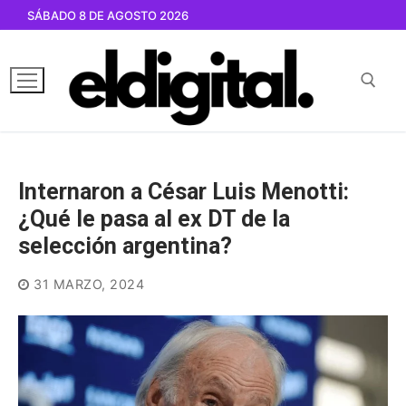
Ir
SÁBADO 8 DE AGOSTO 2026
al
contenido
Buscar por:
Internaron a César Luis Menotti:
¿Qué le pasa al ex DT de la
selección argentina?
31 MARZO, 2024