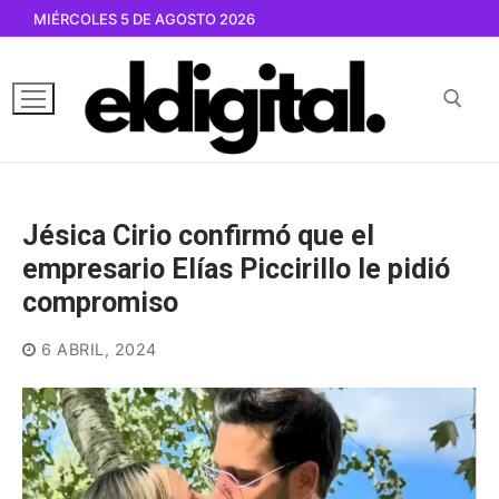
Ir
MIÉRCOLES 5 DE AGOSTO 2026
al
contenido
Buscar por:
Jésica Cirio confirmó que el
empresario Elías Piccirillo le pidió
compromiso
6 ABRIL, 2024