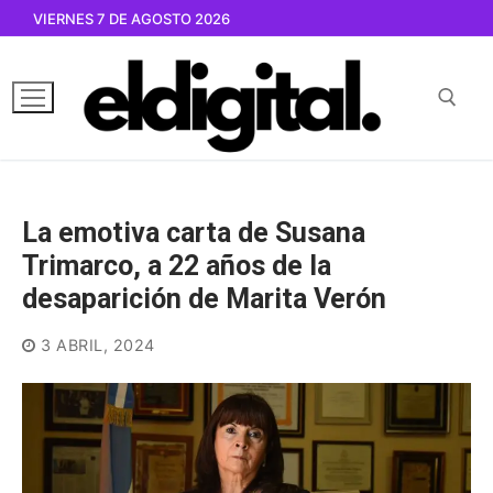
Ir
VIERNES 7 DE AGOSTO 2026
al
contenido
Buscar por:
La emotiva carta de Susana
Trimarco, a 22 años de la
desaparición de Marita Verón
3 ABRIL, 2024