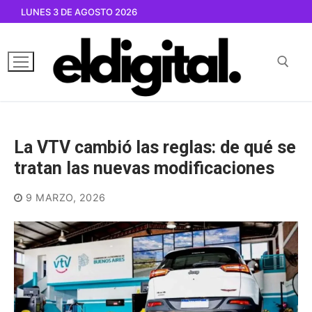
Ir
LUNES 3 DE AGOSTO 2026
al
contenido
Buscar por:
La VTV cambió las reglas: de qué se
tratan las nuevas modificaciones
9 MARZO, 2026