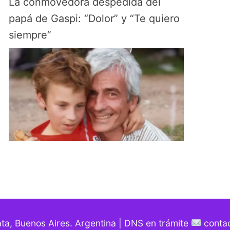
La conmovedora despedida del
papá de Gaspi: “Dolor” y “Te quiero
siempre”
ata, Buenos Aires. Argentina | DNS en trámite
contac