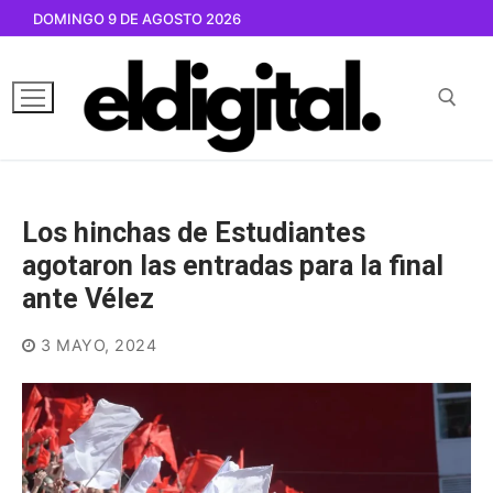
Ir
DOMINGO 9 DE AGOSTO 2026
al
contenido
Buscar por:
Los hinchas de Estudiantes
agotaron las entradas para la final
ante Vélez
3 MAYO, 2024