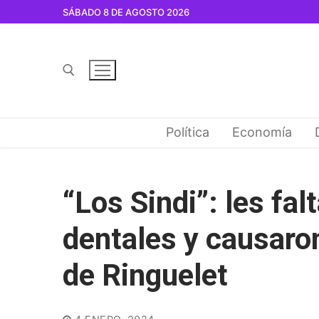
Ir
SÁBADO 8 DE AGOSTO 2026
al
contenido
Buscar por:
Política
Economía
“Los Sindi”: les fal
dentales y causaron
de Ringuelet