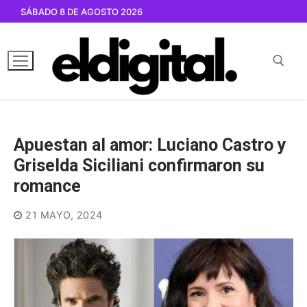
Ir
SÁBADO 8 DE AGOSTO 2026
al
contenido
Buscar por:
Apuestan al amor: Luciano Castro y
Griselda Siciliani confirmaron su
romance
21 MAYO, 2024