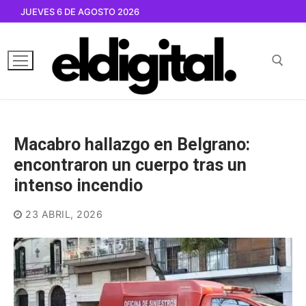
Ir
JUEVES 6 DE AGOSTO 2026
al
contenido
Buscar por:
Macabro hallazgo en Belgrano:
encontraron un cuerpo tras un
intenso incendio
23 ABRIL, 2026