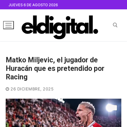
Ir
JUEVES 6 DE AGOSTO 2026
al
contenido
Buscar por:
Matko Miljevic, el jugador de
Huracán que es pretendido por
Racing
26 DICIEMBRE, 2025