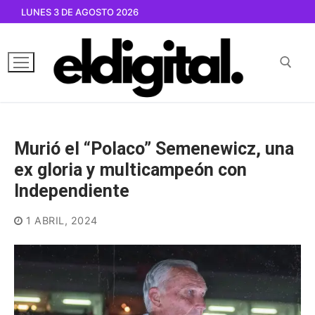
Ir
LUNES 3 DE AGOSTO 2026
al
contenido
Buscar por:
Murió el “Polaco” Semenewicz, una
ex gloria y multicampeón con
Independiente
1 ABRIL, 2024