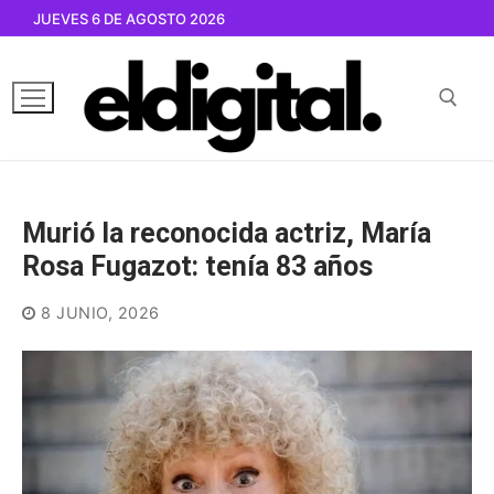
Ir
JUEVES 6 DE AGOSTO 2026
al
contenido
Buscar por:
Murió la reconocida actriz, María
Rosa Fugazot: tenía 83 años
8 JUNIO, 2026