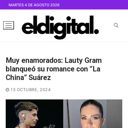
Ir
MARTES 4 DE AGOSTO 2026
al
contenido
Buscar por:
Muy enamorados: Lauty Gram
blanqueó su romance con “La
China” Suárez
13 OCTUBRE, 2024