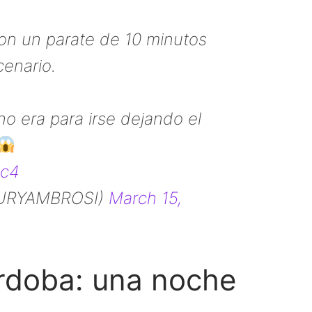
on un parate de 10 minutos
cenario.
o era para irse dejando el
Uc4
AURYAMBROSI)
March 15,
órdoba: una noche