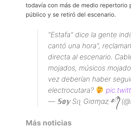
todavía con más de medio repertorio p
público y se retiró del escenario.
"Estafa" dice la gente in
cantó una hora", reclaman
directa al escenario. Cab
mojados, músicos mojados
vez deberían haber segui
electrocutara?
pic.twi
— 𝕊𝕠𝕪 Sιʅ Gɾσɱαȥ ࿔᭄ྀ (
Más noticias