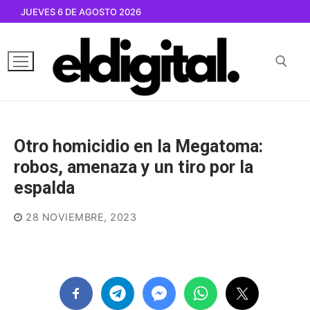
Ir
JUEVES 6 DE AGOSTO 2026
al
contenido
Buscar por:
Otro homicidio en la Megatoma:
robos, amenaza y un tiro por la
espalda
28 NOVIEMBRE, 2023