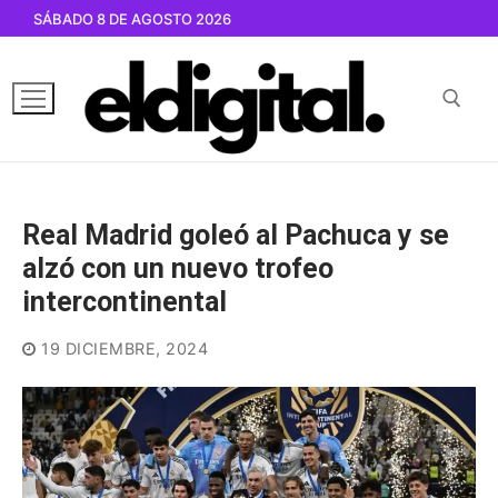
Ir
SÁBADO 8 DE AGOSTO 2026
al
contenido
Buscar por:
Real Madrid goleó al Pachuca y se
alzó con un nuevo trofeo
intercontinental
19 DICIEMBRE, 2024