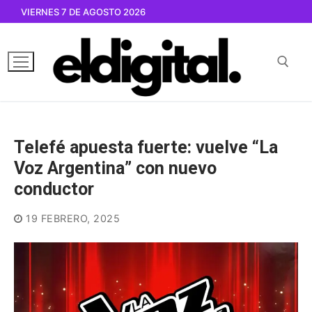
Ir
VIERNES 7 DE AGOSTO 2026
al
contenido
Buscar por:
Telefé apuesta fuerte: vuelve “La
Voz Argentina” con nuevo
conductor
19 FEBRERO, 2025