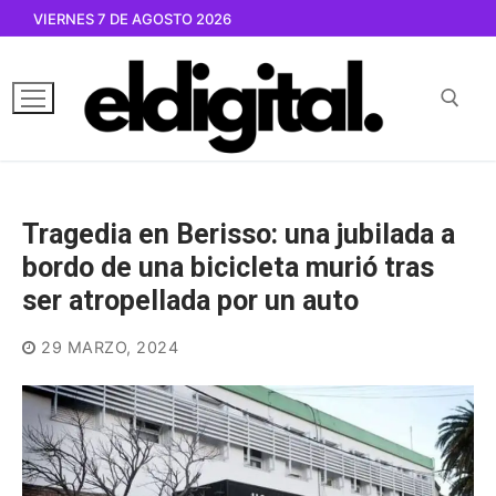
Ir
VIERNES 7 DE AGOSTO 2026
al
contenido
Buscar por:
Tragedia en Berisso: una jubilada a
bordo de una bicicleta murió tras
ser atropellada por un auto
29 MARZO, 2024