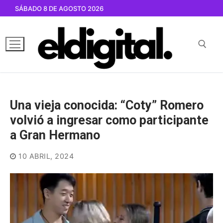
Ir
SÁBADO 8 DE AGOSTO 2026
al
contenido
Buscar por:
Una vieja conocida: “Coty” Romero
volvió a ingresar como participante
a Gran Hermano
10 ABRIL, 2024