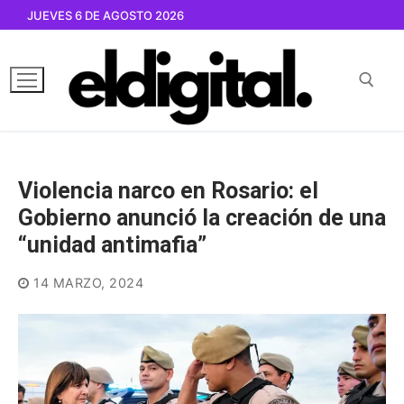
Ir
JUEVES 6 DE AGOSTO 2026
al
contenido
Buscar por:
Violencia narco en Rosario: el
Gobierno anunció la creación de una
“unidad antimafia”
14 MARZO, 2024