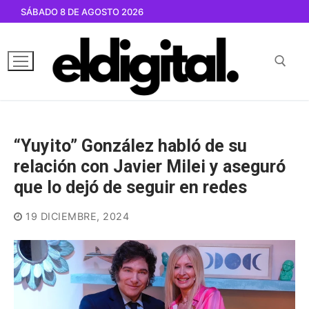
Ir
SÁBADO 8 DE AGOSTO 2026
al
contenido
Buscar por:
“Yuyito” González habló de su
relación con Javier Milei y aseguró
que lo dejó de seguir en redes
19 DICIEMBRE, 2024