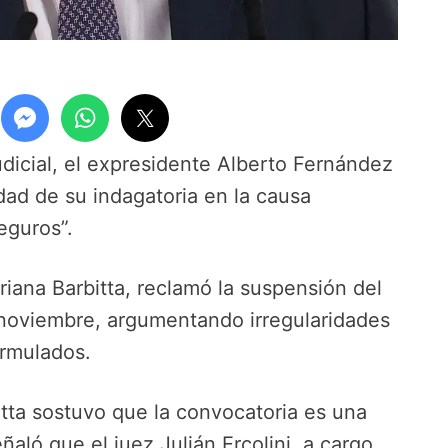
dicial, el expresidente Alberto Fernández
idad de su indagatoria en la causa
eguros”.
iana Barbitta, reclamó la suspensión del
e noviembre, argumentando irregularidades
ormulados.
tta sostuvo que la convocatoria es una
ñaló que el juez Julián Ercolini, a cargo