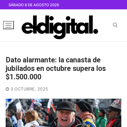
Ir
SÁBADO 8 DE AGOSTO 2026
al
contenido
Buscar por:
Dato alarmante: la canasta de
jubilados en octubre supera los
$1.500.000
3 OCTUBRE, 2025