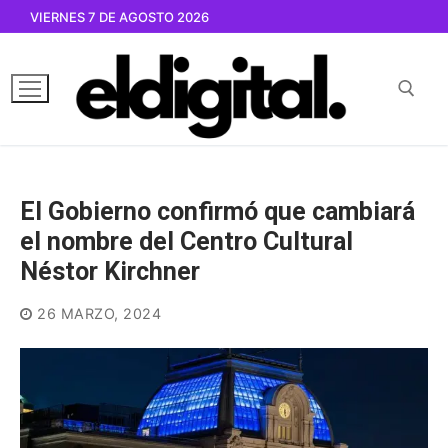
Ir
VIERNES 7 DE AGOSTO 2026
al
contenido
Buscar por:
El Gobierno confirmó que cambiará
el nombre del Centro Cultural
Néstor Kirchner
26 MARZO, 2024