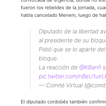
convocada de urgencia, donde no es
fueron los rebeldes de la jornada, cu
había cancelado Menem, luego de ha
Diputado de la libertad 
al presidente de su bloque
Pidió que se lo aparte de
bloque.
La reacción de
@KBanfi
s
pic.twitter.com/nBeU1uir
— Comité Virtual (@comite
El diputado cordobés también confir