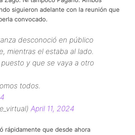
tá Zago. Ni tampoco Pagano. Ambos
ando siguieron adelante con la reunión que
berla convocado.
avanza desconoció en público
, mientras el estaba al lado.
l puesto y que se vaya a otro
omos todos.
U4
_virtual)
April 11, 2024
mó rápidamente que desde ahora