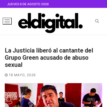
Ir
JUEVES 6 DE AGOSTO 2026
al
contenido
Buscar por:
La Justicia liberó al cantante del
Grupo Green acusado de abuso
sexual
18 MAYO, 2026