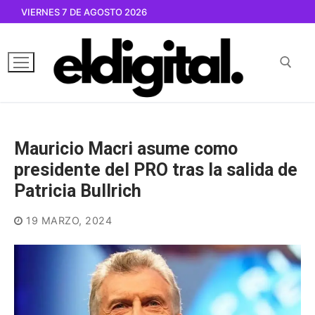
Ir
VIERNES 7 DE AGOSTO 2026
al
contenido
Buscar por:
Mauricio Macri asume como
presidente del PRO tras la salida de
Patricia Bullrich
19 MARZO, 2024