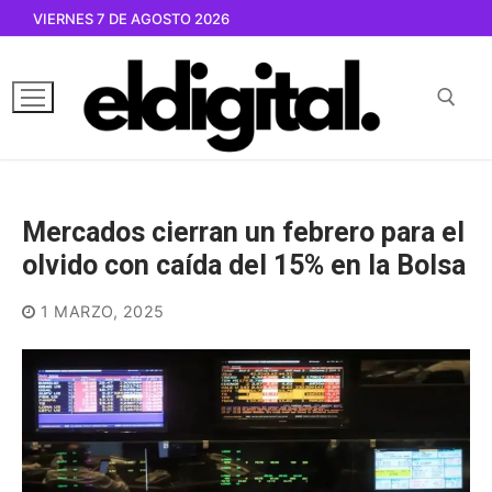
Ir
VIERNES 7 DE AGOSTO 2026
al
contenido
Buscar por:
Mercados cierran un febrero para el
olvido con caída del 15% en la Bolsa
1 MARZO, 2025