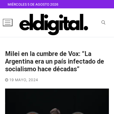
Ir
MIÉRCOLES 5 DE AGOSTO 2026
al
contenido
Buscar por:
Milei en la cumbre de Vox: “La
Argentina era un país infectado de
socialismo hace décadas”
19 MAYO, 2024